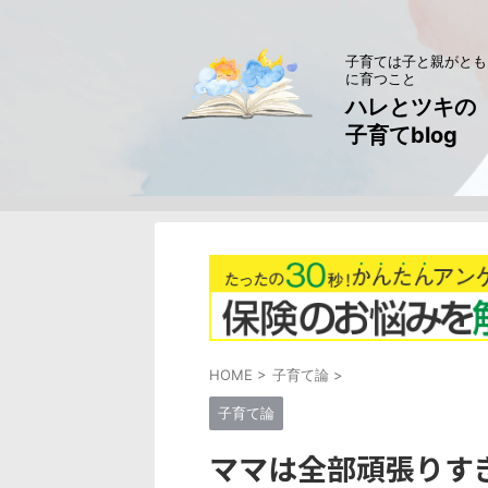
子育ては子と親がとも
に育つこと
ハレとツキの
子育てblog
HOME
>
子育て論
>
子育て論
ママは全部頑張りす