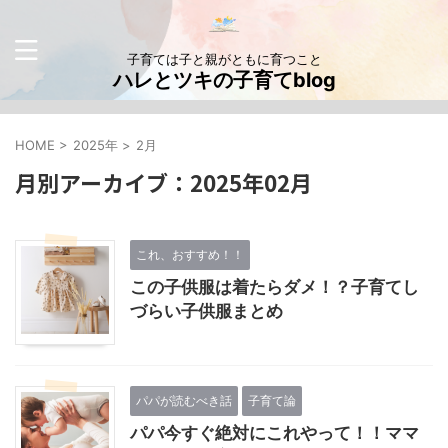
子育ては子と親がともに育つこと
ハレとツキの子育てblog
HOME
>
2025年
>
2月
月別アーカイブ：2025年02月
これ、おすすめ！！
この子供服は着たらダメ！？子育てし
づらい子供服まとめ
パパが読むべき話
子育て論
パパ今すぐ絶対にこれやって！！ママ