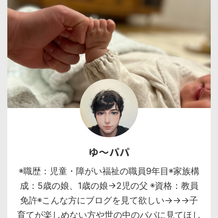
ゆ〜パパ
◉職歴：児童・障がい福祉の職員9年目◉家族構
成：5歳の娘、1歳の娘→2児の父 ◉資格：教員
免許◉こんな方にブログを見て欲しい→→→子
育てが楽しめない方や世の中のパパに見てほし